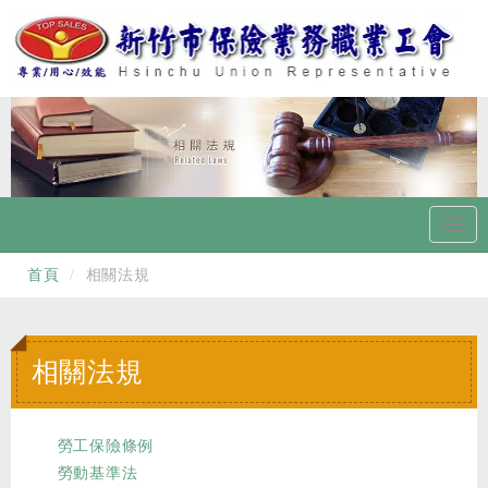
Toggl
navig
首頁
相關法規
相關法規
勞工保險條例
勞動基準法